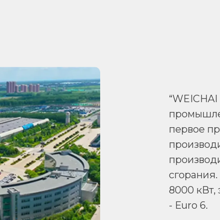
“WEICHAI
промышле
первое пр
производи
производи
сгорания.
8000 кВт,
- Еuro 6.